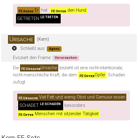
Er
hat
den Hund
FE:Agens
FE:Opfer
LE:TRETEN
GETRETEN
.
Ursache
(Kern)
Schließt aus:
Agens
Evoziert den Frame:
Verursachen
Die
Ursache
bezieht ist eine nicht-intentionale,
FE:Ursache
nicht-menschliche Kraft, die dem
Opfer
Schaden
FE:Opfer
zufügt.
Viel Fett und wenig Obst und Gemüse essen
FE:Ursache
LE:SCHADEN
,
SCHADET
besonders
Menschen mit sitzender Tätigkeit
.
FE:Opfer
Kern-FE-Sets