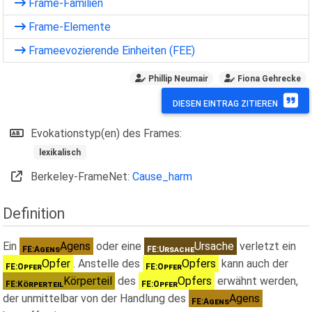
Frame-Familien
Frame-Elemente
Frameevozierende Einheiten (FEE)
Phillip Neumair
Fiona Gehrecke
DIESEN EINTRAG ZITIEREN
Evokationstyp(en) des Frames:
lexikalisch
Berkeley-FrameNet:
Cause_harm
Definition
Ein
Agens
oder eine
Ursache
verletzt ein
FE:Agens
FE:Ursache
Opfer
. Anstelle des
Opfers
kann auch der
FE:Opfer
FE:Opfer
Körperteil
des
Opfers
erwähnt werden,
FE:Körperteil
FE:Opfer
der unmittelbar von der Handlung des
Agens
FE:Agens