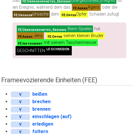
Das
Übergeordnete_Ereignis
ist
FE:Übergeordnetes_Ereignis
ein Ereignis, während dem das
Agens
oder die
FE:Agens
Ursache
dem
Opfer
Schaden zufügt.
FE:Ursache
FE:Opfer
Beim Spielen
hat
FE:Übergeordnetes_Ereignis
Jens
seinen kleinen Bruder
FE:Agens
FE:Opfer
mit seinem Taschenmesser
FE:Instrument
LE:SCHNEIDEN
GESCHNITTEN
.
Frameevozierende Einheiten (FEE)
beißen
V
brechen
V
brennen
V
einschlagen (auf)
V
erledigen
V
foltern
V