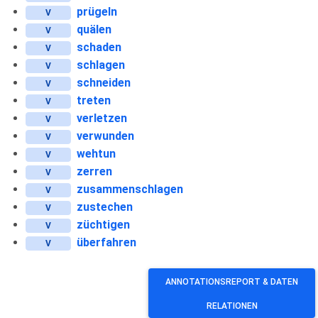
prügeln
V
quälen
V
schaden
V
schlagen
V
schneiden
V
treten
V
verletzen
V
verwunden
V
wehtun
V
zerren
V
zusammenschlagen
V
zustechen
V
züchtigen
V
überfahren
V
ANNOTATIONSREPORT & DATEN
RELATIONEN