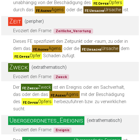
unabhängig von der Beschädigung des
Opfers
FE:Opfer
durch das
Agens
oder die
Ursache
ist.
FE:Agens
FE:Ursache
Zeit
(peripher)
Evoziert den Frame:
Zeitliche_Verortung
Dieses FE spezifiziert den Zeitpunkt oder -raum, zu oder in
dem das
Agens
oder die
Ursache
dem
FE:Agens
FE:Ursache
Opfer
Schaden zufügt.
FE:Opfer
Zweck
(extrathematisch)
Evoziert den Frame:
Zweck
Der
Zweck
ist ein Ereignis oder ein Sachverhalt,
FE:Zweck
das oder den das
Agens
mit der Beschädigung
FE:Agens
des
Opfers
herbeizuführen bzw. zu verwirklichen
FE:Opfer
sucht.
Übergeordnetes_Ereignis
(extrathematisch)
Evoziert den Frame:
Ereignis