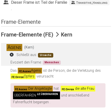
Dieser Frame ist Teil der Familie
T
ransitive_Handlung
.
Frame-Elemente
Frame-Elemente (FE)
Kern
Agens
(Kern)
Schließt aus:
Ursache
Evoziert den Frame:
Menschen
Das
Agens
ist die Person, die die Verletzung des
FE:Agens
Opfers
verursacht.
FE:Opfer
Der Angeklagte
hat
die alte Frau
FE:Agens
FE:Opfer
LE:ÜBERFAHREN
ÜBERFAHREN
und anschließend
Fahrerflucht begangen .