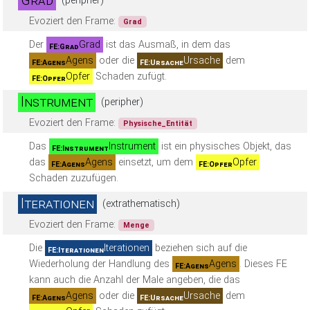
Grad
(peripher)
Evoziert den Frame:
Grad
Der
Grad
ist das Ausmaß, in dem das
FE:Grad
Agens
oder die
Ursache
dem
FE:Agens
FE:Ursache
Opfer
Schaden zufügt.
FE:Opfer
Instrument
(peripher)
Evoziert den Frame:
Physische_Entität
Das
Instrument
ist ein physisches Objekt, das
FE:Instrument
das
Agens
einsetzt, um dem
Opfer
FE:Agens
FE:Opfer
Schaden zuzufügen.
Iterationen
(extrathematisch)
Evoziert den Frame:
Menge
Die
Iterationen
beziehen sich auf die
FE:Iterationen
Wiederholung der Handlung des
Agens
. Dieses FE
FE:Agens
kann auch die Anzahl der Male angeben, die das
Agens
oder die
Ursache
dem
FE:Agens
FE:Ursache