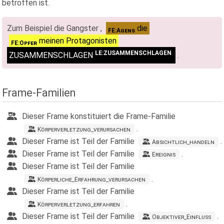
betroffen ist.
Zum Beispiel die Gangster ,
die
FE:Agens
meinen Protagonisten
FE:Opfer
LE:ZUSAMMENSCHLAGEN
ZUSAMMENSCHLAGEN
.
Frame-Familien
Dieser Frame konstituiert die Frame-Familie
.
K
örperverletzung_verursachen
Dieser Frame ist Teil der Familie
.
A
bsichtlich_handeln
Dieser Frame ist Teil der Familie
.
E
reignis
Dieser Frame ist Teil der Familie
.
K
örperliche_Erfahrung_verursachen
Dieser Frame ist Teil der Familie
.
K
örperverletzung_erfahren
Dieser Frame ist Teil der Familie
.
O
bjektiver_Einfluss