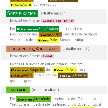
Opfer
Schaden zufügt.
FE:Opfer
Spezifikation
(extrathematisch)
Evoziert den Frame:
Zustand_einer_Entität
Die
Spezifikation
ist eine nähere
FE:Spezifikation
Beschreibung des
Agens
oder dessen Zustands,
FE:Agens
während es dem
Opfer
Schaden zufügt.
FE:Opfer
Teilbereich_Körperteil
(extrathematisch)
Evoziert den Frame:
Entität
Dieses FE bezieht sich auf die genaue Stelle am
Körperteil
des
Opfers
, die vom
FE:Körperteil
FE:Opfer
Agens
oder durch die
Ursache
FE:Agens
FE:Ursache
geschädigt wird.
Umstände
(extrathematisch)
Die
Umstände
beschreiben den Zustand der
FE:Umstände
Welt (zu einem bestimmten Zeitpunkt und Ort), der prinzipiell