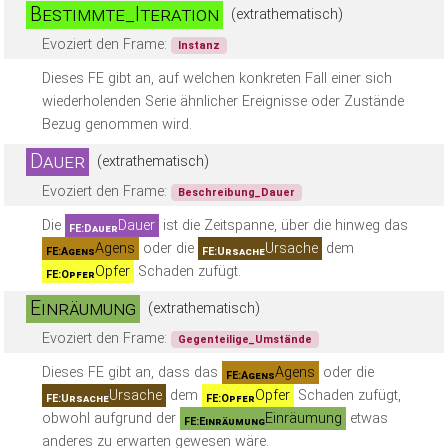
Bestimmte_Iteration
(extrathematisch)
Evoziert den Frame:
Instanz
Dieses FE gibt an, auf welchen konkreten Fall einer sich
wiederholenden Serie ähnlicher Ereignisse oder Zustände
Bezug genommen wird.
Dauer
(extrathematisch)
Evoziert den Frame:
Beschreibung_Dauer
Die
Dauer
ist die Zeitspanne, über die hinweg das
FE:Dauer
Agens
oder die
Ursache
dem
FE:Agens
FE:Ursache
Opfer
Schaden zufügt.
FE:Opfer
Einräumung
(extrathematisch)
Evoziert den Frame:
Gegenteilige_Umstände
Dieses FE gibt an, dass das
Agens
oder die
FE:Agens
Ursache
dem
Opfer
Schaden zufügt,
FE:Ursache
FE:Opfer
obwohl aufgrund der
Einräumung
etwas
FE:Einräumung
anderes zu erwarten gewesen wäre.