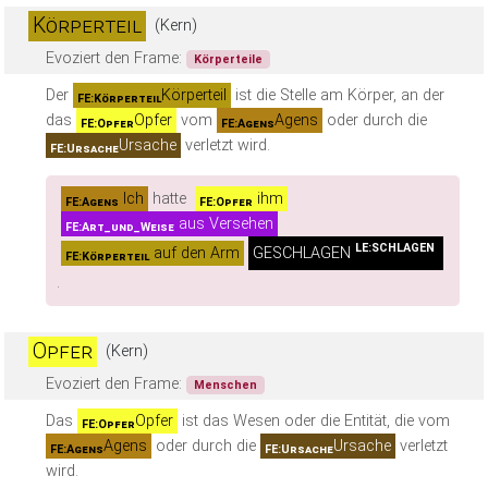
Körperteil
(Kern)
Evoziert den Frame:
Körperteile
Der
Körperteil
ist die Stelle am Körper, an der
FE:Körperteil
das
Opfer
vom
Agens
oder durch die
FE:Opfer
FE:Agens
Ursache
verletzt wird.
FE:Ursache
Ich
hatte
ihm
FE:Agens
FE:Opfer
aus Versehen
FE:Art_und_Weise
LE:SCHLAGEN
auf den Arm
GESCHLAGEN
FE:Körperteil
.
Opfer
(Kern)
Evoziert den Frame:
Menschen
Das
Opfer
ist das Wesen oder die Entität, die vom
FE:Opfer
Agens
oder durch die
Ursache
verletzt
FE:Agens
FE:Ursache
wird.