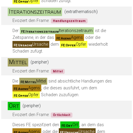
Opfer
Schaden zufügt.
FE:Opfer
Iterationszeitraum
(extrathematisch)
Evoziert den Frame:
Handlungszeitraum
Der
Iterationszeitraum
ist die
FE:Iterationszeitraum
Zeitspanne, in der das
Agens
oder die
FE:Agens
Ursache
dem
Opfer
wiederholt
FE:Ursache
FE:Opfer
Schaden zufügt.
Mittel
(peripher)
Evoziert den Frame:
Mittel
Die
Mittel
sind absichtliche Handlungen des
FE:Mittel
Agens
, die dieses ausführt, um dem
FE:Agens
Opfer
Schaden zuzufügen.
FE:Opfer
Ort
(peripher)
Evoziert den Frame:
Örtlichkeit
Dieses FE spezifziert den
Ort
, an dem das
FE:Ort
Agens
oder die
Ursache
dem
FE:Agens
FE:Ursache