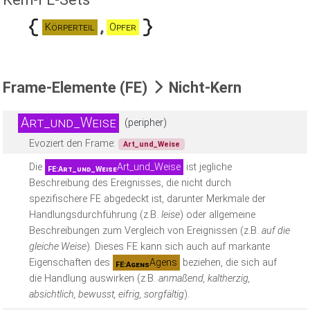
Körperteil
Opfer
Frame-Elemente (FE)
Nicht-Kern
Art_und_Weise
(peripher)
Evoziert den Frame:
Art_und_Weise
Die
Art_und_Weise
ist jegliche
FE:Art_und_Weise
Beschreibung des Ereignisses, die nicht durch
spezifischere FE abgedeckt ist, darunter Merkmale der
Handlungsdurchführung (z.B.
leise
) oder allgemeine
Beschreibungen zum Vergleich von Ereignissen (z.B.
auf die
gleiche Weise
). Dieses FE kann sich auch auf markante
Eigenschaften des
Agens
beziehen, die sich auf
FE:Agens
die Handlung auswirken (z.B.
anmaßend, kaltherzig,
absichtlich, bewusst, eifrig, sorgfältig
).