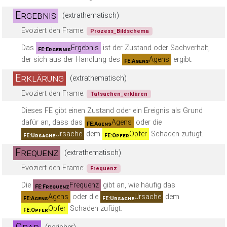
Ergebnis
(extrathematisch)
Evoziert den Frame:
Prozess_Bildschema
Das
Ergebnis
ist der Zustand oder Sachverhalt,
FE:Ergebnis
der sich aus der Handlung des
Agens
ergibt.
FE:Agens
Erklärung
(extrathematisch)
Evoziert den Frame:
Tatsachen_erklären
Dieses FE gibt einen Zustand oder ein Ereignis als Grund
dafür an, dass das
Agens
oder die
FE:Agens
Ursache
dem
Opfer
Schaden zufügt.
FE:Ursache
FE:Opfer
Frequenz
(extrathematisch)
Evoziert den Frame:
Frequenz
Die
Frequenz
gibt an, wie häufig das
FE:Frequenz
Agens
oder die
Ursache
dem
FE:Agens
FE:Ursache
Opfer
Schaden zufügt.
FE:Opfer