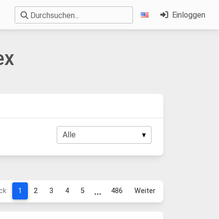
Einloggen
Durchsuchen...
ex
ck
1
2
3
4
5
486
Weiter