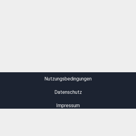
Beurteilung

Nutzungsbedingungen
Datenschutz
Beurteilen
Beurteilung_kommunizieren
Lobpreisung
Impressum
Kontakt
Zitationsweise