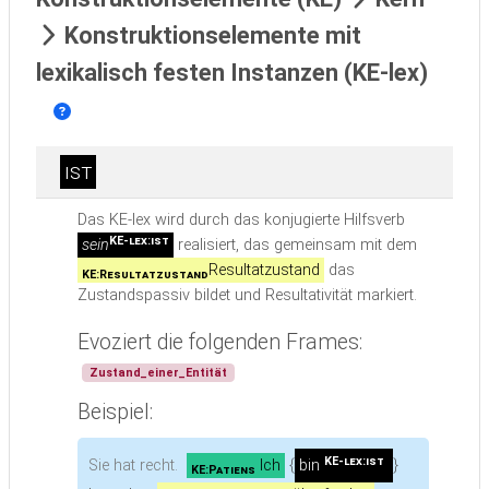
Konstruktionselemente mit
lexikalisch festen Instanzen (KE-lex)
ist
Das KE-lex wird durch das konjugierte Hilfsverb
KE-lex:ist
sein
realisiert, das gemeinsam mit dem
Resultatzustand
das
KE:Resultatzustand
Zustandspassiv bildet und Resultativität markiert.
Evoziert die folgenden Frames:
Zustand_einer_Entität
Beispiel:
KE-lex:ist
Sie hat recht.
Ich
{
bin
}
KE:Patiens