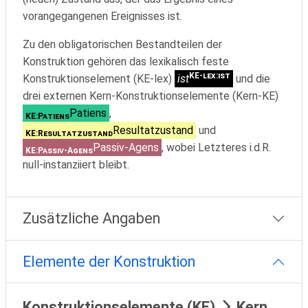
vorangegangenen Ereignisses ist.
Zu den obligatorischen Bestandteilen der
Konstruktion gehören das lexikalisch feste
KE-lex:ist
Konstruktionselement (KE-lex)
ist
und die
drei externen Kern-Konstruktionselemente (Kern-KE)
Patiens
,
KE:Patiens
Resultatzustand
und
KE:Resultatzustand
Passiv-Agens
, wobei Letzteres i.d.R.
KE:Passiv-Agens
null-instanziiert bleibt.
Zusätzliche Angaben
Elemente der Konstruktion
Konstruktionselemente (KE)
Kern