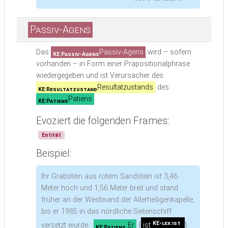
Passiv-Agens
Das
Passiv-Agens
wird – sofern
KE:Passiv-Agens
vorhanden – in Form einer Präpositionalphrase
wiedergegeben und ist Verursacher des
Resultatzustands
des
KE:Resultatzustand
Patiens
.
KE:Patiens
Evoziert die folgenden Frames:
Entität
Beispiel:
Ihr Grabstein aus rotem Sandstein ist 3,46
Meter hoch und 1,56 Meter breit und stand
früher an der Westwand der Allerheiligenkapelle,
bis er 1985 in das nördliche Seitenschiff
KE-lex:ist
versetzt wurde.
Er
{
ist
}
KE:Patiens