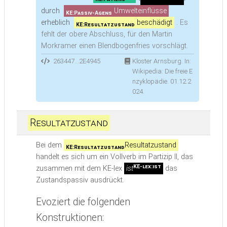
durch
Umwelteinflüsse
KE:Passiv-Agens
erheblich
beschädigt
.
Es
KE:Resultatzustand
fehlt der obere Abschluss, für den Martin
Morkramer einen Blendbogenfries vorschlägt.
263447...2E4945
Kloster Arnsburg. In:
Wikipedia: Die freie E
nzyklopädie. 01.12.2
024.
Resultatzustand
Bei dem
Resultatzustand
KE:Resultatzustand
handelt es sich um ein Vollverb im Partizip II, das
KE-lex:ist
zusammen mit dem KE-lex
ist
das
Zustandspassiv ausdrückt.
Evoziert die folgenden
Konstruktionen: