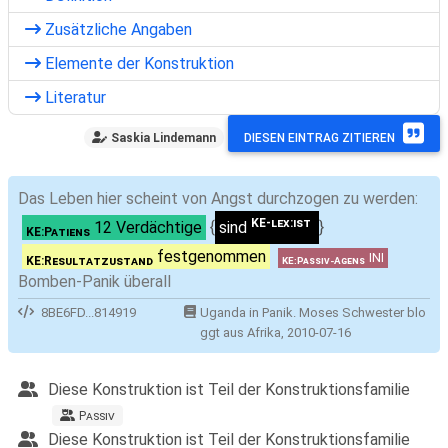
Zusätzliche Angaben
Elemente der Konstruktion
Literatur
Saskia Lindemann
DIESEN EINTRAG ZITIEREN
Das Leben hier scheint von Angst durchzogen zu werden:
KE-lex:ist
12 Verdächtige
{
sind
}
KE:Patiens
festgenommen
INI
KE:Resultatzustand
KE:Passiv-Agens
Bomben-Panik überall
8BE6FD...814919
Uganda in Panik. Moses Schwester blo
ggt aus Afrika, 2010-07-16
Diese Konstruktion ist Teil der Konstruktionsfamilie
P
assiv
Diese Konstruktion ist Teil der Konstruktionsfamilie