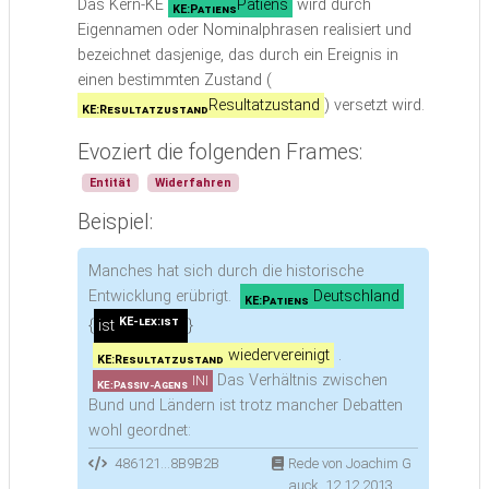
Das Kern-KE
Patiens
wird durch
KE:Patiens
Eigennamen oder Nominalphrasen realisiert und
bezeichnet dasjenige, das durch ein Ereignis in
einen bestimmten Zustand (
Resultatzustand
) versetzt wird.
KE:Resultatzustand
Evoziert die folgenden Frames:
Entität
Widerfahren
Beispiel:
Manches hat sich durch die historische
Entwicklung erübrigt.
Deutschland
KE:Patiens
KE-lex:ist
{
ist
}
wiedervereinigt
.
KE:Resultatzustand
Das Verhältnis zwischen
INI
KE:Passiv-Agens
Bund und Ländern ist trotz mancher Debatten
wohl geordnet:
486121...8B9B2B
Rede von Joachim G
auck, 12.12.2013