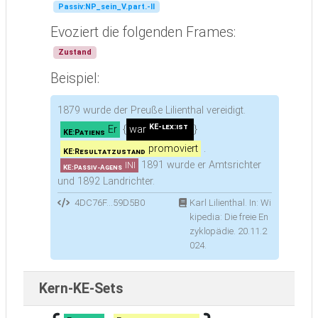
Passiv:NP_sein_V.part.-II
Evoziert die folgenden Frames:
Zustand
Beispiel:
1879 wurde der Preuße Lilienthal vereidigt.
KE-lex:ist
Er
{
war
}
KE:Patiens
promoviert
.
KE:Resultatzustand
1891 wurde er Amtsrichter
INI
KE:Passiv-Agens
und 1892 Landrichter.
4DC76F...59D5B0
Karl Lilienthal. In: Wi
kipedia: Die freie En
zyklopädie. 20.11.2
024.
Kern-KE-Sets