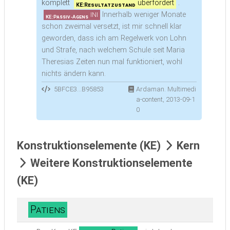
komplett
überfordert
.
KE:Resultatzustand
Innerhalb weniger Monate
INI
KE:Passiv-Agens
schon zweimal versetzt, ist mir schnell klar
geworden, dass ich am Regelwerk von Lohn
und Strafe, nach welchem Schule seit Maria
Theresias Zeiten nun mal funktioniert, wohl
nichts ändern kann.
5BFCE3...B95853
Ardaman. Multimedi
a-content, 2013-09-1
0
Konstruktionselemente (KE)
Kern
Weitere Konstruktionselemente
(KE)
Patiens