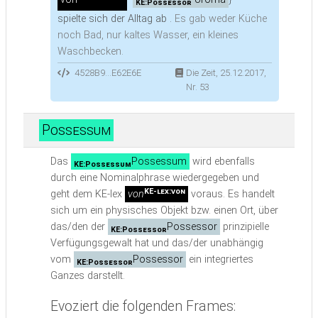
KE:Possessor
spielte sich der Alltag ab .
Es gab weder Küche
noch Bad, nur kaltes Wasser, ein kleines
Waschbecken.
4528B9...E62E6E
Die Zeit, 25.12.2017,
Nr. 53
Possessum
Das
Possessum
wird ebenfalls
KE:Possessum
durch eine Nominalphrase wiedergegeben und
KE-lex:von
geht dem KE-lex
von
voraus. Es handelt
sich um ein physisches Objekt bzw. einen Ort, über
das/den der
Possessor
prinzipielle
KE:Possessor
Verfügungsgewalt hat und das/der unabhängig
vom
Possessor
ein integriertes
KE:Possessor
Ganzes darstellt.
Evoziert die folgenden Frames: