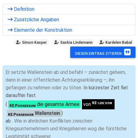
Definition
Zusätzliche Angaben
Elemente der Konstruktion
Simon Kasper
Saskia Lindemann
Kardelen Babal
DIESEN EINTRAG ZITIEREN
Er setzte Wallenstein ab und befahl – zunächst geheim,
dann in einer öffentlichen Ächtungserklärung –, ihn
gefangen zu nehmen oder zu töten.
In kürzester Zeit fiel
daraufhin fast
KE-lex:von
{
die gesamte Armee
von
KE:Possessum
Wallenstein
}
KE:Possessor
ab .
Wie in ähnlichen Konflikten zwischen
Kriegsunternehmern und Kriegsherren wog die fürstliche
Legitimität schwerer.