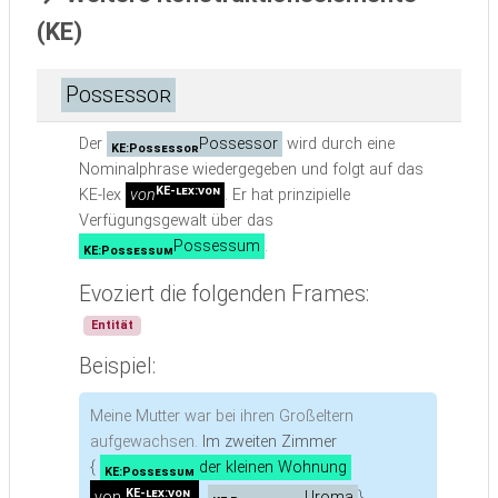
(KE)
Possessor
Der
Possessor
wird durch eine
KE:Possessor
Nominalphrase wiedergegeben und folgt auf das
KE-lex:von
KE-lex
von
. Er hat prinzipielle
Verfügungsgewalt über das
Possessum
.
KE:Possessum
Evoziert die folgenden Frames:
Entität
Beispiel:
Meine Mutter war bei ihren Großeltern
aufgewachsen.
Im zweiten Zimmer
{
der kleinen Wohnung
KE:Possessum
KE-lex:von
von
Uroma
}