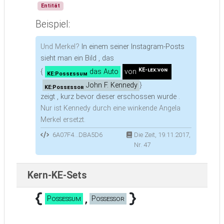
Entität
Beispiel:
Und Merkel?
In einem seiner Instagram-Posts
sieht man ein Bild , das
KE-lex:von
{
das Auto
von
KE:Possessum
John F. Kennedy
}
KE:Possessor
zeigt , kurz bevor dieser erschossen wurde .
Nur ist Kennedy durch eine winkende Angela
Merkel ersetzt.
6A07F4...DBA5D6
Die Zeit, 19.11.2017,
Nr. 47
Kern-KE-Sets
Possessum
Possessor