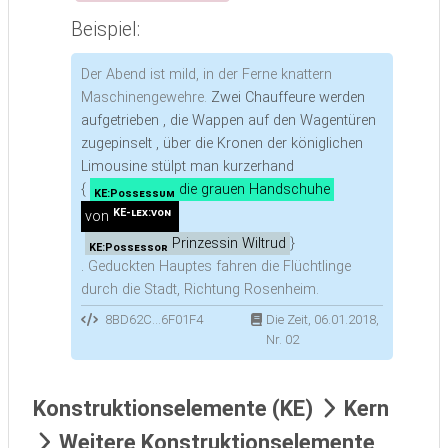
Beispiel:
Der Abend ist mild, in der Ferne knattern
Maschinengewehre.
Zwei Chauffeure werden
aufgetrieben , die Wappen auf den Wagentüren
zugepinselt , über die Kronen der königlichen
Limousine stülpt man kurzerhand
{
die grauen Handschuhe
KE:Possessum
KE-lex:von
von
Prinzessin Wiltrud
}
KE:Possessor
.
Geduckten Hauptes fahren die Flüchtlinge
durch die Stadt, Richtung Rosenheim.
8BD62C...6F01F4
Die Zeit, 06.01.2018,
Nr. 02
Konstruktionselemente (KE)
Kern
Weitere Konstruktionselemente