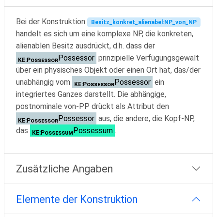
Bei der Konstruktion
Besitz_konkret_alienabel:NP_von_NP
handelt es sich um eine komplexe NP, die konkreten,
alienablen Besitz ausdrückt, d.h. dass der
Possessor
prinzipielle Verfügungsgewalt
KE:Possessor
über ein physisches Objekt oder einen Ort hat, das/der
unabhängig vom
Possessor
ein
KE:Possessor
integriertes Ganzes darstellt. Die abhängige,
postnominale von-PP drückt als Attribut den
Possessor
aus, die andere, die Kopf-NP,
KE:Possessor
das
Possessum
.
KE:Possessum
Zusätzliche Angaben
Elemente der Konstruktion