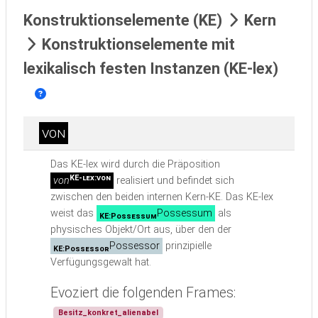
Konstruktionselemente (KE)
Kern
Konstruktionselemente mit
lexikalisch festen Instanzen (KE-lex)
von
Das KE-lex wird durch die Präposition
KE-lex:von
von
realisiert und befindet sich
zwischen den beiden internen Kern-KE. Das KE-lex
weist das
Possessum
als
KE:Possessum
physisches Objekt/Ort aus, über den der
Possessor
prinzipielle
KE:Possessor
Verfügungsgewalt hat.
Evoziert die folgenden Frames:
Besitz_konkret_alienabel