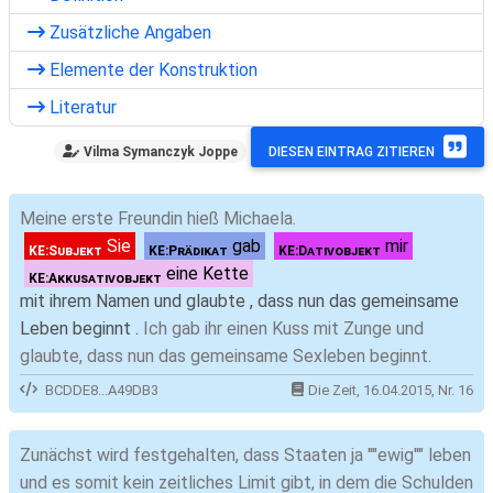
Zusätzliche Angaben
Elemente der Konstruktion
Literatur
Vilma Symanczyk Joppe
DIESEN EINTRAG ZITIEREN
Meine erste Freundin hieß Michaela.
Sie
gab
mir
KE:Subjekt
KE:Prädikat
KE:Dativobjekt
eine Kette
KE:Akkusativobjekt
mit ihrem Namen und glaubte , dass nun das gemeinsame
Leben beginnt .
Ich gab ihr einen Kuss mit Zunge und
glaubte, dass nun das gemeinsame Sexleben beginnt.
BCDDE8...A49DB3
Die Zeit, 16.04.2015, Nr. 16
Zunächst wird festgehalten, dass Staaten ja ""ewig"" leben
und es somit kein zeitliches Limit gibt, in dem die Schulden