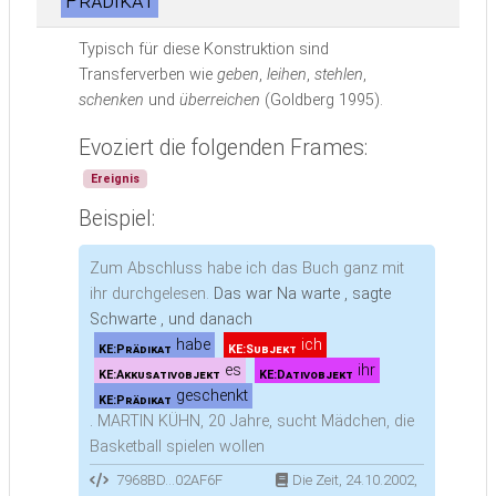
Prädikat
Typisch für diese Konstruktion sind
Transferverben wie
geben
,
leihen
,
stehlen
,
schenken
und
überreichen
(Goldberg 1995).
Evoziert die folgenden Frames:
Ereignis
Beispiel:
Zum Abschluss habe ich das Buch ganz mit
ihr durchgelesen.
Das war Na warte , sagte
Schwarte , und danach
habe
ich
KE:Prädikat
KE:Subjekt
es
ihr
KE:Akkusativobjekt
KE:Dativobjekt
geschenkt
KE:Prädikat
.
MARTIN KÜHN, 20 Jahre, sucht Mädchen, die
Basketball spielen wollen
7968BD...02AF6F
Die Zeit, 24.10.2002,