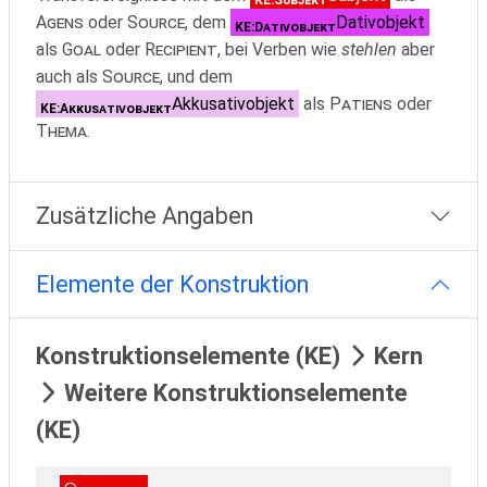
Agens
oder
Source
, dem
Dativobjekt
KE:Dativobjekt
als
Goal
oder
Recipient
, bei Verben wie
stehlen
aber
auch als
Source
, und dem
Akkusativobjekt
als
Patiens
oder
KE:Akkusativobjekt
Thema
.
Zusätzliche Angaben
Elemente der Konstruktion
Konstruktionselemente (KE)
Kern
Weitere Konstruktionselemente
(KE)