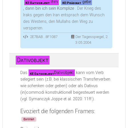
ihm
gebe
KE:Dativobjekt
KE:Prädikat
, dann bin ich sein Komplize .
Der Krieg des
Iraks gegen den Iran entsprach dem Wunsch
des Westens, den Mullahs den Weg zu
versperren.
2E7BAB...8F1087
Der Tagesspiegel, 2
3.05.2004
Dativobjekt
Das
Dativobjekt
kann vom Verb
KE:Dativobjekt
selegiert sein (z.B. bei klassischen Transferverben
wie
schenken
oder
geben
) oder als Dativus
(in)commodi konstruktionell beigesteuert werden
(vgl. Symanczyk Joppe et al. 2020: 11ff.).
Evoziert die folgenden Frames:
Entität