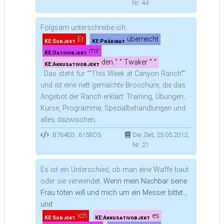
Nr. 44
Folgsam unterschreibe ich.
Er
überreicht
KE:Subjekt
KE:Prädikat
mir
KE:Dativobjekt
den " " Twaker " "
KE:Akkusativobjekt
.
Das steht für ""This Week at Canyon Ranch""
und ist eine nett gemachte Broschüre, die das
Angebot der Ranch erklärt: Training, Übungen,
Kurse, Programme, Spezialbehandlungen und
alles dazwischen.
B764E0...615BD5
Die Zeit, 25.05.2012,
Nr. 21
Es ist ein Unterschied, ob man eine Waffe baut
oder sie verwendet.
Wenn mein Nachbar seine
Frau töten will und mich um ein Messer bittet ,
und
ich
es
KE:Subjekt
KE:Akkusativobjekt