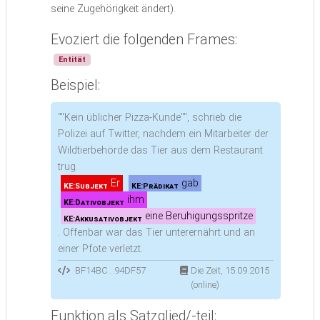
seine Zugehörigkeit ändert).
Evoziert die folgenden Frames:
Entität
Beispiel:
""Kein üblicher Pizza-Kunde"", schrieb die
Polizei auf Twitter, nachdem ein Mitarbeiter der
Wildtierbehörde das Tier aus dem Restaurant
trug.
Er
gab
KE:Subjekt
KE:Prädikat
ihm
KE:Dativobjekt
eine Beruhigungsspritze
KE:Akkusativobjekt
.
Offenbar war das Tier unterernährt und an
einer Pfote verletzt.
BF14BC...94DF57
Die Zeit, 15.09.2015
(online)
Funktion als Satzglied/-teil: