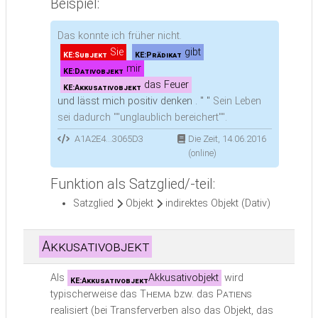
Beispiel:
Das konnte ich früher nicht.
Sie
gibt
KE:Subjekt
KE:Prädikat
mir
KE:Dativobjekt
das Feuer
KE:Akkusativobjekt
und lässt mich positiv denken . " "
Sein Leben
sei dadurch ""unglaublich bereichert"".
A1A2E4...3065D3
Die Zeit, 14.06.2016
(online)
Funktion als Satzglied/-teil:
Satzglied
Objekt
indirektes Objekt (Dativ)
Akkusativobjekt
Als
Akkusativobjekt
wird
KE:Akkusativobjekt
typischerweise das
Thema
bzw. das
Patiens
realisiert (bei Transferverben also das Objekt, das