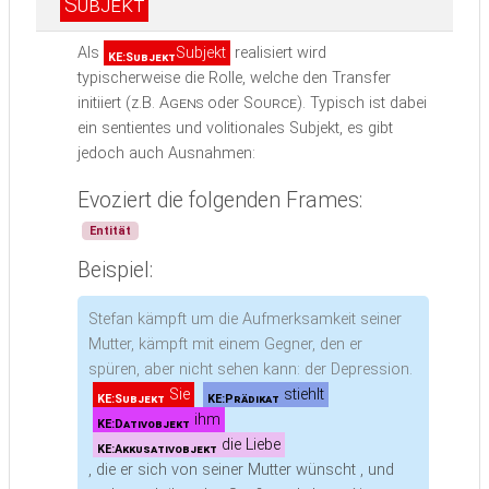
Subjekt
Als
Subjekt
realisiert wird
KE:Subjekt
typischerweise die Rolle, welche den Transfer
initiiert (z.B.
Agens
oder
Source
). Typisch ist dabei
ein sentientes und volitionales Subjekt, es gibt
jedoch auch Ausnahmen:
Evoziert die folgenden Frames:
Entität
Beispiel:
Stefan kämpft um die Aufmerksamkeit seiner
Mutter, kämpft mit einem Gegner, den er
spüren, aber nicht sehen kann: der Depression.
Sie
stiehlt
KE:Subjekt
KE:Prädikat
ihm
KE:Dativobjekt
die Liebe
KE:Akkusativobjekt
, die er sich von seiner Mutter wünscht , und