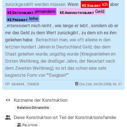
zurückgezahlt werden müssen.
Wenn
ich
aber
KE:Subjekt
jemandem
Geld
KE:Dativobjekt
KE:Akkusativobjekt
leihe
KE:Prädikat
, interessiert mich nicht , wie lange er lebt , sondern ob er
mir das Geld zu dem Wert zurückgibt , zu dem ich es ihm
geliehen habe .
Betrachtet man, wie oft alleine in den
letzten hundert Jahren in Deutschland Geld, das dem
Staat geliehen wurde, ungültig wurde (Kriegsanleihen im
Ersten Weltkrieg, die dreißiger Jahre, der Neustart nach
dem Zweiten Weltkrieg), so ist das schon eine sehr
begrenzte Form von ""Ewigkeit"".
6A4A94...75A828
Die Zeit, 04.09.2008, Nr. 37
Kurzname der Konstruktion:
Relation:Ditransitiv
Diese Konstruktion ist Teil der Konstruktionsfamilie
R
elation