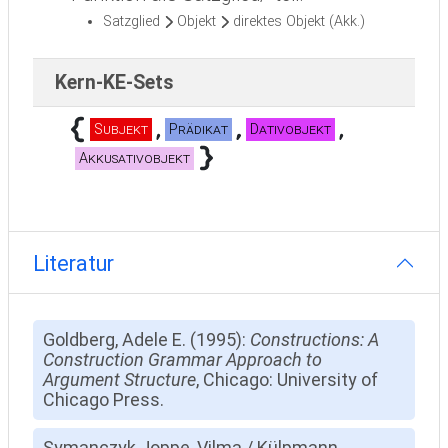
Satzglied
Objekt
direktes Objekt (Akk.)
Kern-KE-Sets
Subjekt
Prädikat
Dativobjekt
Akkusativobjekt
Literatur
Goldberg, Adele E. (1995):
Constructions: A
Construction Grammar Approach to
Argument Structure
, Chicago: University of
Chicago Press.
Symanczyk Joppe, Vilma / Külpmann,