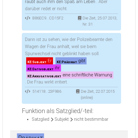
raubt auch ihm den Spaß am Leben .
Aber
darüber redet er nicht.
B86EC9...CD15F2
Die Zeit, 25.07.2013,
Nr. 31
Darin ist zu sehen, wie der Polizeibeamte den
Wagen der Frau anhält, weil sie beim
Spurwechsel nicht geblinkt haben soll.
Er
gibt
KE:Subjekt
KE:Prädikat
ihr
KE:Dativobjekt
eine schriftliche Warnung
KE:Akkusativobjekt
.
Die Frau wirkt irritiert.
514118...23F9B6
Die Zeit, 22.07.2015
(online)
Funktion als Satzglied/-teil:
Satzglied
Subjekt
nicht bestimmbar