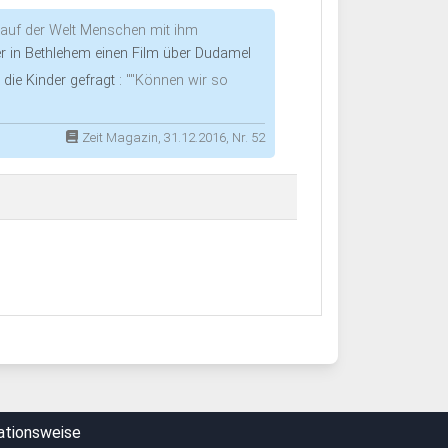
l auf der Welt Menschen mit ihm
 er in Bethlehem einen Film über Dudamel
 die Kinder gefragt :
""Können wir so
Zeit Magazin, 31.12.2016, Nr. 52
ationsweise