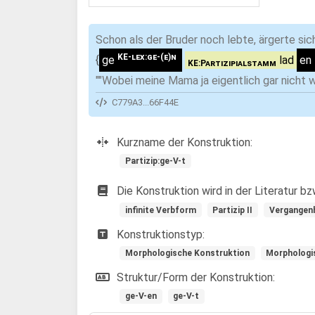
Schon als der Bruder noch lebte, ärgerte sic
KE-lex:ge-(e)n
{
ge
lad
en
KE:Partizipialstamm
""Wobei meine Mama ja eigentlich gar nicht wu
C779A3...66F44E
Kurzname der Konstruktion:
Partizip:ge-V-t
Die Konstruktion wird in der Literatur b
infinite Verbform
Partizip II
Vergangenh
Konstruktionstyp:
Morphologische Konstruktion
Morphologi
Struktur/Form der Konstruktion:
ge-V-en
ge-V-t