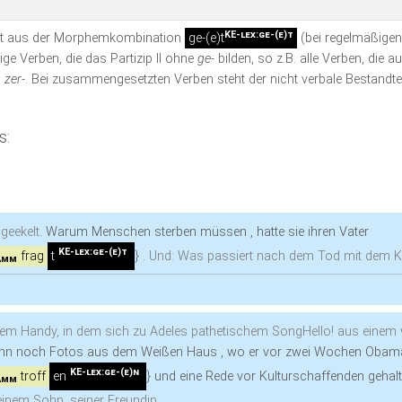
KE-lex:ge-(e)t
teht aus der Morphemkombination
ge-(e)t
(bei regelmäßige
ige Verben, die das Partizip II ohne
ge-
bilden, so z.B. alle Verben, die a
d
zer-
. Bei zusammengesetzten Verben steht der nicht verbale Bestandtei
s:
ngeekelt.
Warum Menschen sterben müssen , hatte sie ihren Vater
KE-lex:ge-(e)t
frag
t
}
.
Und: Was passiert nach dem Tod mit dem 
tamm
einem Handy, in dem sich zu Adeles pathetischem SongHello! aus einem
nn noch Fotos aus dem Weißen Haus , wo er vor zwei Wochen Obam
KE-lex:ge-(e)n
troff
en
}
und eine Rede vor Kulturschaffenden gehal
tamm
einem Sohn, seiner Freundin.