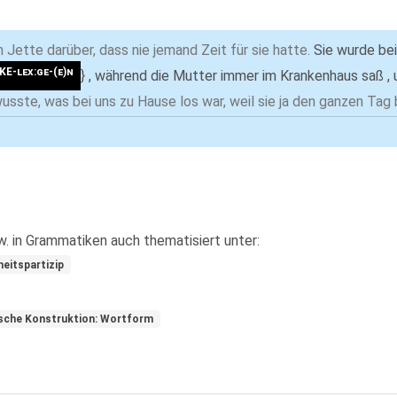
h Jette darüber, dass nie jemand Zeit für sie hatte.
Sie wurde be
KE-lex:ge-(e)n
}
, während die Mutter immer im Krankenhaus saß , u
sste, was bei uns zu Hause los war, weil sie ja den ganzen Tag b
zw. in Grammatiken auch thematisiert unter:
eitspartizip
sche Konstruktion: Wortform