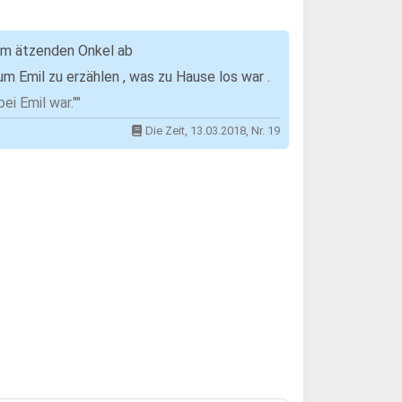
im ätzenden Onkel ab
m Emil zu erzählen , was zu Hause los war .
ei Emil war.""
Die Zeit, 13.03.2018, Nr. 19