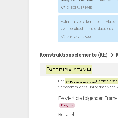
31B03F...EFE94E
Fatih: Ja, vor allem meiner Mutter.
zwar exotisch für sie, dass es a
244D2D...E2900E
Konstruktionselemente (KE)
K
Partizipialstamm
Der
Partizipials
KE:Partizipialstamm
Verbstamm eines unregelmäßigen Ver
Evoziert die folgenden Frame
Ereignis
Beispiel: