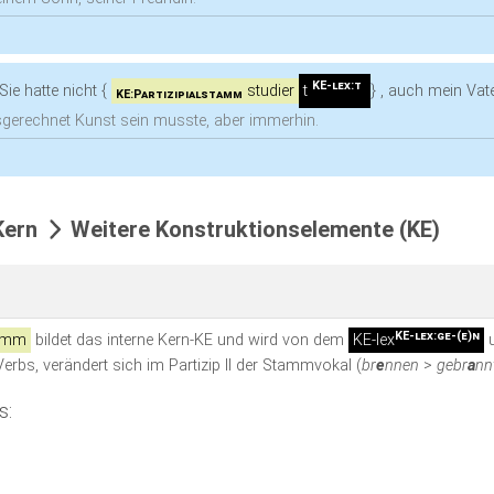
KE-lex:t
Sie hatte nicht
{
studier
t
}
, auch mein Vate
KE:Partizipialstamm
usgerechnet Kunst sein musste, aber immerhin.
ern
Weitere Konstruktionselemente (KE)
KE-lex:ge-(e)n
tamm
bildet das interne Kern-KE und wird von dem
KE-lex
u
bs, verändert sich im Partizip II der Stammvokal (
br
e
nnen
>
gebr
a
nn
s: