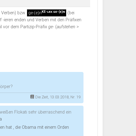
KE-lex:ge-(e)n
n Verben) bzw.
ge-(e)n
(bei
uf
-ieren
enden und Verben mit den Präfixen
l vor dem Partizip-Präfix
ge-
(
aufstehen
>
Körper?
Die Zeit, 13.03.2018, Nr. 19
 weißen Flokati sehr überraschend ein
a
ten hat , die Obama mit einem Orden