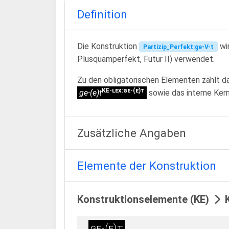
Definition
Die Konstruktion
wir
Partizip_Perfekt:ge-V-t
Plusquamperfekt, Futur II) verwendet.
Zu den obligatorischen Elementen zählt da
KE-lex:ge-(e)t
ge-(e)t
sowie das interne Ker
Zusätzliche Angaben
Elemente der Konstruktion
Konstruktionselemente (KE)
K
ge-(e)t