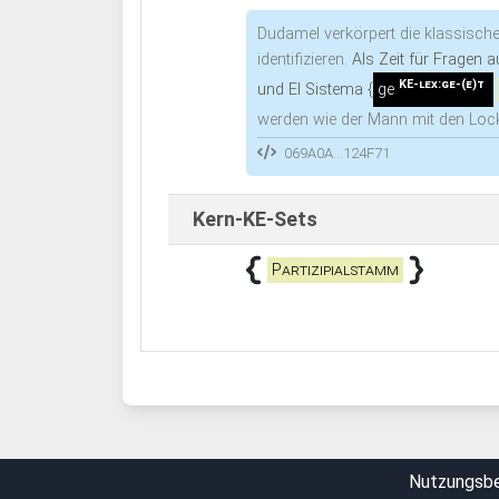
Dudamel verkörpert die klassische
identifizieren.
Als Zeit für Fragen 
KE-lex:ge-(e)t
und El Sistema
{
ge
werden wie der Mann mit den Loc
069A0A...124F71
Kern-KE-Sets
Partizipialstamm
Nutzungsb