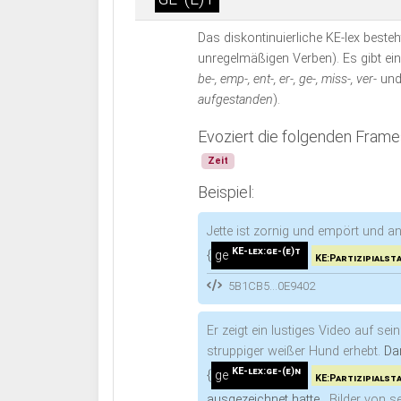
Das diskontinuierliche KE-lex bes
unregelmäßigen Verben). Es gibt ein
be-, emp-, ent-, er-, ge-, miss-, ver-
un
aufgestanden
).
Evoziert die folgenden Frame
Zeit
Beispiel:
Jette ist zornig und empört und a
KE-lex:ge-(e)t
{
ge
KE:Partizipials
5B1CB5...0E9402
Er zeigt ein lustiges Video auf s
struppiger weißer Hund erhebt.
Da
KE-lex:ge-(e)n
{
ge
KE:Partizipials
ausgezeichnet hatte .
Bilder von s