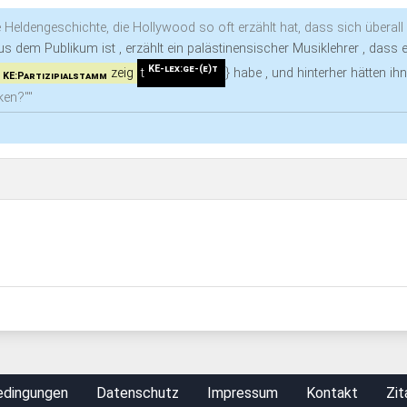
 Heldengeschichte, die Hollywood so oft erzählt hat, dass sich überal
aus dem Publikum ist , erzählt ein palästinensischer Musiklehrer , dass
KE-lex:ge-(e)t
zeig
t
}
habe , und hinterher hätten ihn
KE:Partizipialstamm
ken?""
edingungen
Datenschutz
Impressum
Kontakt
Zit