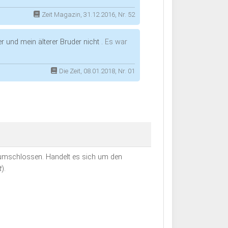
Zeit Magazin, 31.12.2016, Nr. 52
r und mein älterer Bruder nicht .
Es war
Die Zeit, 08.01.2018, Nr. 01
mschlossen. Handelt es sich um den
t
).