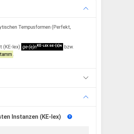
alytischen Tempusformen (Perfekt,
KE-lex:ge-(e)n
t (KE-lex)
ge-(e)n
bzw.
lstamm
.
sten Instanzen (KE-lex)