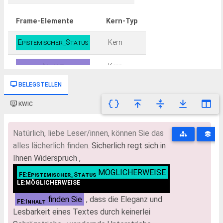
Frame-Elemente
Kern-Typ
Epistemischer_Status
Kern
Inhalt
Kern
BELEGSTELLEN
KWIC
Natürlich, liebe Leser/innen, können Sie das
alles lächerlich finden.
Sicherlich regt sich in
Ihnen Widerspruch ,
MÖGLICHERWEISE
FE:Epistemischer_Status
LE:MÖGLICHERWEISE
finden Sie
, dass die Eleganz und
FE:Inhalt
Lesbarkeit eines Textes durch keinerlei