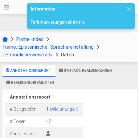
Information
Farbmarkierungen aktiviert.
Frame-Index
Frame: Epistemische_Sprechereinstellung
LE: möglicherweise.adv
Daten
ANNOTATIONSREPORT
SYNTAKT. REALISIERUNGEN
REALISIERUNGSMUSTER
Annotationsreport
# Belegstellen
1 (
Alle anzeigen
)
# Token
47
Annotierende