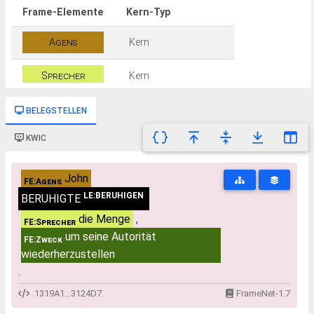
Frame-Elemente
Kern-Typ
Agens
Kern
Sprecher
Kern
Zweck
Nicht-Kern (peripher)
BELEGSTELLEN
KWIC
John
FE:Agens
LE:BERUHIGEN
BERUHIGTE
die Menge
,
FE:Sprecher
um seine Autorität
FE:Zweck
wiederherzustellen
.
1319A1...3124D7
FrameNet-1.7