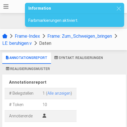
Information
Farbmarkierungen aktiviert.
Frame-Index
Frame: Zum_Schweigen_bringen
LE: beruhigen.v
Daten
ANNOTATIONSREPORT
SYNTAKT. REALISIERUNGEN
REALISIERUNGSMUSTER
Annotationsreport
# Belegstellen
1 (
Alle anzeigen
)
# Token
10
Annotierende