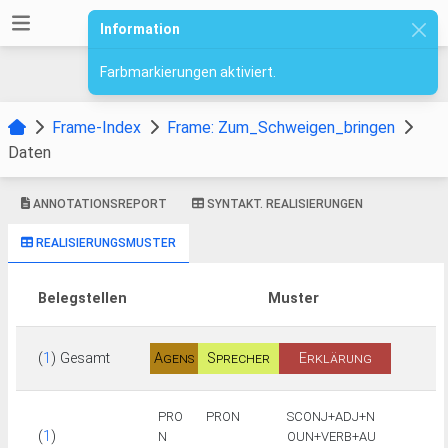
Information
Farbmarkierungen aktiviert.
Frame-Index
Frame: Zum_Schweigen_bringen
Daten
ANNOTATIONSREPORT
SYNTAKT. REALISIERUNGEN
REALISIERUNGSMUSTER
Belegstellen
Muster
(
1
) Gesamt
Agens
Sprecher
Erklärung
PRO
PRON
SCONJ+ADJ+N
(
1
)
N
OUN+VERB+AU