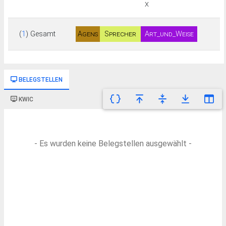
X
(
1
) Gesamt
Agens
Sprecher
Art_und_Weise
PRO
PROPN
ADV+ADJ
(
1
)
PN
BELEGSTELLEN
KWIC
(
1
) Gesamt
Agens
Expressor
DET+
DET+NOU
(
1
)
NOU
N+DET+NO
- Es wurden keine Belegstellen ausgewählt -
N
UN
(
1
) Gesamt
Agens
Sprecher
Zweck
PRO
DET+NOU
SCONJ+DET+NO
(
1
)
PN
N
UN+VERB