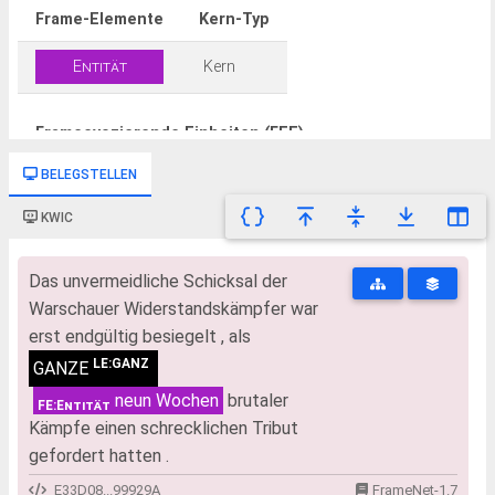
Frame-Elemente
Kern-Typ
Entität
Kern
Frameevozierende Einheiten (FEE)
BELEGSTELLEN
Komparativ:ADJ-er_als_gedacht.CXN
KWIC
ganz.ADJ
Das unvermeidliche Schicksal der
gesamt.ADJ
Warschauer Widerstandskämpfer war
lediglich.ADV
erst endgültig besiegelt , als
LE:GANZ
GANZE
neun Wochen
brutaler
FE:Entität
Kämpfe einen schrecklichen Tribut
gefordert hatten .
E33D08...99929A
FrameNet-1.7