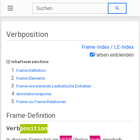
Verbposition
Frame-Index
/
LE-Index
Farben einblenden
Inhaltsverzeichnis
Frame-Definition
Frame Elemente
Frame-evozierende Lexikalische Einheiten
Annotationsreporte
Frame-zu-Frame-Relationen
Frame-Definition
Verb
position
In diesem Frame hat ein
VERB
(finites
Verb
) innerhalb