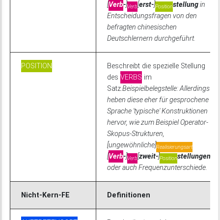
[
Verb
-
]
[
erst-
]
stellung
in
Verb
Position
Entscheidungsfragen von den
befragten chinesischen
Deutschlernern durchgeführt.
POSITION
Beschreibt die spezielle Stellung
des
VERBS
im
Satz.
Beispielbelegstelle: Allerdings
heben diese eher für gesprochene
Sprache 'typische' Konstruktionen
hervor, wie zum Beispiel Operator-
Skopus-Strukturen,
[ungewöhnliche]
Realisierungsart
[
Verb
-
]
[
zweit-
]
stellungen
Verb
Position
oder auch Frequenzunterschiede.
Nicht-Kern-FE
Definitionen