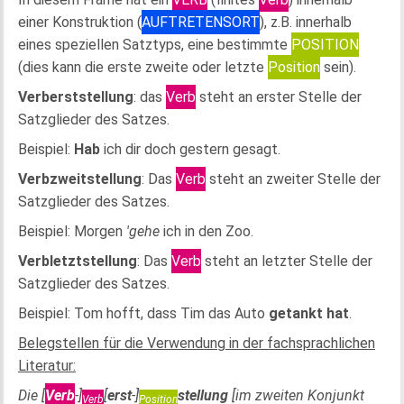
einer Konstruktion (
AUFTRETENSORT
), z.B. innerhalb
eines speziellen Satztyps, eine bestimmte
POSITION
(dies kann die erste zweite oder letzte
Position
sein).
Verberststellung
: das
Verb
steht an erster Stelle der
Satzglieder des Satzes.
Beispiel:
Hab
ich dir doch gestern gesagt.
Verbzweitstellung
: Das
Verb
steht an zweiter Stelle der
Satzglieder des Satzes.
Beispiel: Morgen
'gehe
ich in den Zoo.
Verbletztstellung
: Das
Verb
steht an letzter Stelle der
Satzglieder des Satzes.
Beispiel: Tom hofft, dass Tim das Auto
getankt hat
.
Belegstellen für die Verwendung in der fachsprachlichen
Literatur:
Die [
Verb
-]
[
erst
-]
stellung
[im zweiten Konjunkt
Verb
Position