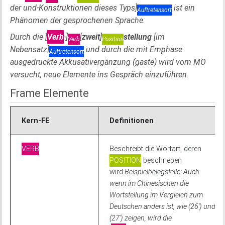
der und-Konstruktionen dieses Typs]
ist ein
Auftretensort
Phänomen der gesprochenen Sprache.
Durch die [
Verb
-]
[
zweit
]
stellung
[im
Verb
Position
Nebensatz]
und durch die mit Emphase
Auftretensort
ausgedruckte Akkusativergänzung (gaste) wird vom MO
versucht, neue Elemente ins Gespräch einzuführen.
Frame Elemente
Kern-FE
Definitionen
VERB
Beschreibt die Wortart, deren
POSITION
beschrieben
wird.
Beispielbelegstelle: Auch
wenn im Chinesischen die
Wortstellung im Vergleich zum
Deutschen anders ist, wie (26') und
(27') zeigen, wird die