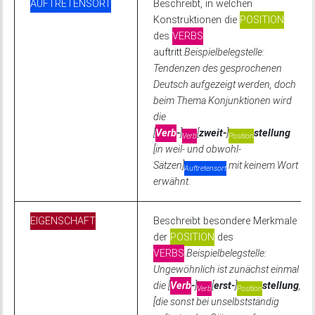
AUFTRETENSORT
Beschreibt, in welchen
Konstruktionen die
POSITION
des
VERBS
auftritt.
Beispielbelegstelle:
Tendenzen des gesprochenen
Deutsch aufgezeigt werden, doch
beim Thema Konjunktionen wird
die
[
Verb
-
]
[
zweit-
]
stellung
Verb
Position
[in weil- und obwohl-
Sätzen]
mit keinem Wort
Auftretensort
erwähnt.
EIGENSCHAFT
Beschreibt besondere Merkmale
der
POSITION
des
VERBS
.
Beispielbelegstelle:
Ungewöhnlich ist zunächst einmal
die [
Verb
-
]
[
erst-
]
stellung
,
Verb
Position
[die sonst bei unselbstständig