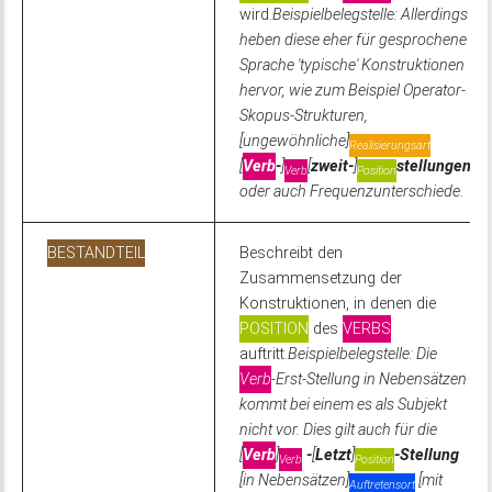
wird.
Beispielbelegstelle: Allerdings
heben diese eher für gesprochene
Sprache 'typische' Konstruktionen
hervor, wie zum Beispiel Operator-
Skopus-Strukturen,
[ungewöhnliche]
Realisierungsart
[
Verb
-
]
[
zweit-
]
stellungen
Verb
Position
oder auch Frequenzunterschiede.
BESTANDTEIL
Beschreibt den
Zusammensetzung der
Konstruktionen, in denen die
POSITION
des
VERBS
auftritt.
Beispielbelegstelle: Die
Verb
-Erst-Stellung in Nebensätzen
kommt bei einem es als Subjekt
nicht vor. Dies gilt auch für die
[
Verb
]
-
[
Letzt
]
-Stellung
Verb
Position
[in Nebensätzen]
[mit
Auftretensort