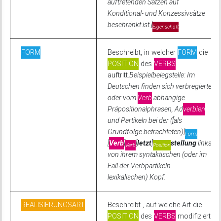
auftretenden Sätzen auf
Konditional- und Konzessivsätze
beschränkt ist.]
.
Eigenschaft
FORM
Beschreibt, in welcher
FORM
die
POSITION
des
VERBS
auftritt.
Beispielbelegstelle: Im
Deutschen finden sich verbregierte
oder vom
Verb
abhängige
Präpositionalphrasen, Ad
verbien
und Partikeln bei der ([als
Grundfolge betrachteten)]
Form
[
Verb
]
[
letzt
]
stellung
links
Verb
Position
von ihrem syntaktischen (oder im
Fall der Verbpartikeln
lexikalischen) Kopf.
REALISIERUNGSART
Beschreibt , auf welche Art die
POSITION
des
VERBS
modifiziert