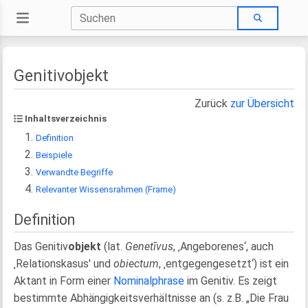
Genitivobjekt
Zurück
zur Übersicht
Inhaltsverzeichnis
Definition
Beispiele
Verwandte Begriffe
Relevanter Wissensrahmen (Frame)
Definition
Das Genitiv
objekt
(lat.
Genetīvus
, ‚Angeborenes‘, auch
‚Relationskasus' und
obiectum
, ‚entgegengesetzt‘) ist ein
Aktant in Form einer
Nominalphrase
im Genitiv. Es zeigt
bestimmte Abhängigkeitsverhältnisse an (s. z.B. „Die Frau