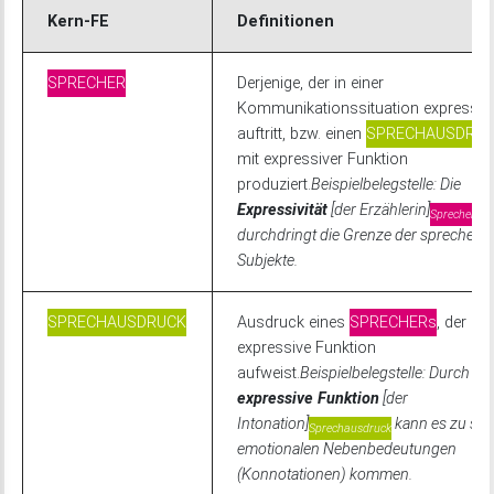
Kern-FE
Definitionen
SPRECHER
Derjenige, der in einer
Kommunikationssituation expressiv
auftritt, bzw. einen
SPRECHAUSDRU
mit expressiver Funktion
produziert.
Beispielbelegstelle: Die
Expressivität
[der Erzählerin]
Sprecher
durchdringt die Grenze der sprechen
Subjekte.
SPRECHAUSDRUCK
Ausdruck eines
SPRECHERs
, der ein
expressive Funktion
aufweist.
Beispielbelegstelle: Durch die
expressive Funktion
[der
Intonation]
kann es zu sog
Sprechausdruck
emotionalen Nebenbedeutungen
(Konnotationen) kommen.