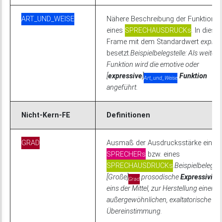
ART_UND_WEISE
Nähere Beschreibung der Funktion
eines
SPRECHAUSDRUCKs
. In dies
Frame mit dem Standardwert
expres
besetzt.
Beispielbelegstelle: Als weitere
Funktion wird die emotive oder
[
expressive
]
Funktion
Art_und_Weise
angeführt.
Nicht-Kern-FE
Definitionen
GRAD
Ausmaß der Ausdrucksstärke eines
SPRECHERs
bzw. eines
SPRECHAUSDRUCKs
.
Beispielbelegste
[Große]
prosodische
Expressivität
Grad
eins der Mittel, zur Herstellung einer
außergewöhnlichen, exaltatorische
Übereinstimmung.