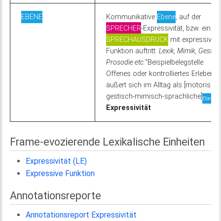
EBENE
Kommunikative
Ebene
, auf der
SPRECHER
-Expressivität, bzw. ein
SPRECHAUSDRUCK
mit expressiver
Funktion auftritt:
Lexik, Mimik, Gestik,
Prosodie etc.
''Beispielbelegstelle:
Offenes oder kontrolliertes Erleben
äußert sich im Alltag als [motorisch-
gestisch-mimisch-sprachliche]
Ebene
Expressivität
.
Frame-evozierende Lexikalische Einheiten
Expressivität (LE)
Expressive Funktion
Annotationsreporte
Annotationsreport Expressivität