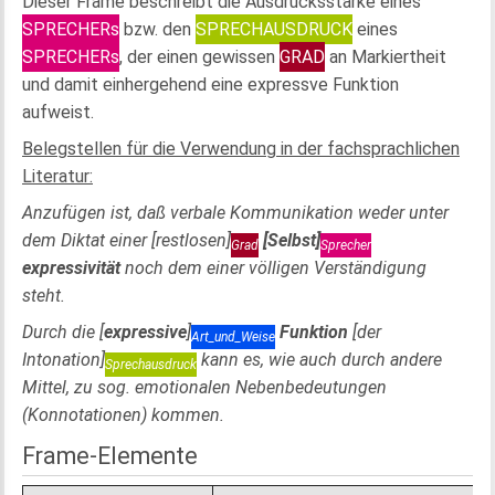
Dieser Frame beschreibt die Ausdrucksstärke eines
SPRECHERs
bzw. den
SPRECHAUSDRUCK
eines
SPRECHERs
, der einen gewissen
GRAD
an Markiertheit
und damit einhergehend eine expressve Funktion
aufweist.
Belegstellen für die Verwendung in der fachsprachlichen
Literatur:
Anzufügen ist, daß verbale Kommunikation weder unter
dem Diktat einer [restlosen]
[Selbst]
Grad
Sprecher
expressivität
noch dem einer völligen Verständigung
steht.
Durch die [
expressive
]
Funktion
[der
Art_und_Weise
Intonation]
kann es, wie auch durch andere
Sprechausdruck
Mittel, zu sog. emotionalen Nebenbedeutungen
(Konnotationen) kommen.
Frame-Elemente