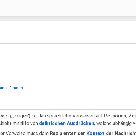
hmen (Frame)
άνιση
, ‚zeigen‘) ist das sprachliche Verweisen auf
Personen
,
Zei
hieht mithilfe von
deiktischen Ausdrücken
, welche abhängig 
eser Verweise muss dem
Rezipienten
der
Kontext
der Nachrich